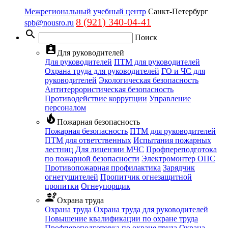
Межрегиональный учебный центр
Санкт-Петербург
8 (921) 340-04-41
spb@nousro.ru
search
Поиск
assignment_ind
Для руководителей
Для руководителей
ПТМ для руководителей
Охрана труда для руководителей
ГО и ЧС для
руководителей
Экологическая безопасность
Антитеррористическая безопасность
Противодействие коррупции
Управление
персоналом
local_fire_department
Пожарная безопасность
Пожарная безопасность
ПТМ для руководителей
ПТМ для ответственных
Испытания пожарных
лестниц
Для лицензии МЧС
Профпереподготока
по пожарной безопасности
Электромонтер ОПС
Противопожарная профилактика
Зарядчик
огнетушителей
Пропитчик огнезащитной
пропитки
Огнеупорщик
engineering
Охрана труда
Охрана труда
Охрана труда для руководителей
Повышение квалификации по охране труда
Профпереподготовка по охране труда
Охрана