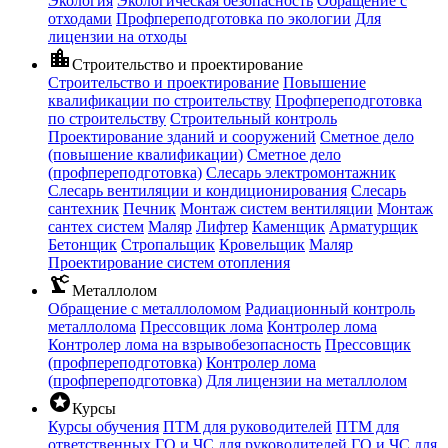
Экология
Экологическая безопасность
Обращение с
отходами
Профпереподготовка по экологии
Для
лицензии на отходы
location_city
Строительство и проектирование
Строительство и проектирование
Повышение
квалификации по строительству
Профпереподготовка
по строительству
Строительный контроль
Проектирование зданий и сооружений
Сметное дело
(повышение квалификации)
Сметное дело
(профпереподготовка)
Слесарь электромонтажник
Слесарь вентиляции и кондиционирования
Слесарь
сантехник
Печник
Монтаж систем вентиляции
Монтаж
сантех систем
Маляр
Лифтер
Каменщик
Арматурщик
Бетонщик
Стропальщик
Кровельщик
Маляр
Проектирование систем отопления
precision_manufacturing
Металлолом
Обращение с металлоломом
Радиационный контроль
металлолома
Прессовщик лома
Контролер лома
Контролер лома на взрывобезопасность
Прессовщик
(профпереподготовка)
Контролер лома
(профпереподготовка)
Для лицензии на металлолом
stars
Курсы
Курсы обучения
ПТМ для руководителей
ПТМ для
ответственных
ГО и ЧС для руководителей
ГО и ЧС для