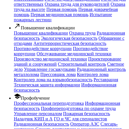
ответственных
Охрана труда для руководителей
Охрана
труда на высоте
Первая помощь
Первая доврачебная
помощь
Первая медицинская помощь
Испытание
пожарных лестниц
call_made
Повышение квалификации
Повышение квалификации
Охрана труда
Радиационная
безопасность
Экологическая безопасность
Обращение с
отходами
Антитеррористическая безопасность
Противодействие коррупции
Противодействие
коррупции
Обслуживание медицинской техники
Производство медицинской техники
Проектирование
зданий и сооружений
Строительный контроль
Сметное
дело
Управление госзакупками
Радиационный контроль
металлолома
Прессовщик лома
Контролер лома
Контролер лома на взрывобезопасность
Реставрация
Техническая защита информации
Информационная
безопасность
school
Профобучение
Профессиональная переподготовка
Информационная
безопасность
Профпереподготовка по охране труда
Управление персоналом
Пожарная безопасность
Наладчик КИП и А
ГО и ЧС для специалистов
Радиационная безопасность
Оператор АЗС
Слесарь-