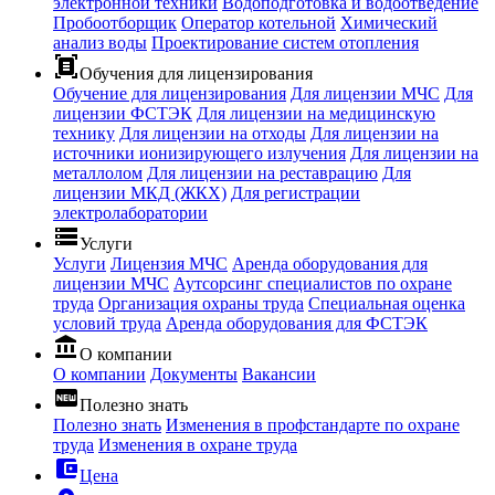
электронной техники
Водоподготовка и водоотведение
Пробоотборщик
Оператор котельной
Химический
анализ воды
Проектирование систем отопления
document_scanner
Обучения для лицензирования
Обучение для лицензирования
Для лицензии МЧС
Для
лицензии ФСТЭК
Для лицензии на медицинскую
технику
Для лицензии на отходы
Для лицензии на
источники ионизирующего излучения
Для лицензии на
металлолом
Для лицензии на реставрацию
Для
лицензии МКД (ЖКХ)
Для регистрации
электролаборатории
storage
Услуги
Услуги
Лицензия МЧС
Аренда оборудования для
лицензии МЧС
Аутсорсинг специалистов по охране
труда
Организация охраны труда
Специальная оценка
условий труда
Аренда оборудования для ФСТЭК
account_balance
О компании
О компании
Документы
Вакансии
fiber_new
Полезно знать
Полезно знать
Изменения в профстандарте по охране
труда
Изменения в охране труда
account_balance_wallet
Цена