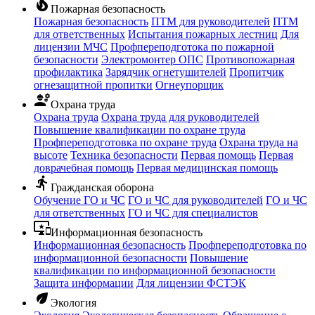
local_fire_department
Пожарная безопасность
Пожарная безопасность
ПТМ для руководителей
ПТМ
для ответственных
Испытания пожарных лестниц
Для
лицензии МЧС
Профпереподготока по пожарной
безопасности
Электромонтер ОПС
Противопожарная
профилактика
Зарядчик огнетушителей
Пропитчик
огнезащитной пропитки
Огнеупорщик
engineering
Охрана труда
Охрана труда
Охрана труда для руководителей
Повышение квалификации по охране труда
Профпереподготовка по охране труда
Охрана труда на
высоте
Техника безопасности
Первая помощь
Первая
доврачебная помощь
Первая медицинская помощь
directions_run
Гражданская оборона
Обучение ГО и ЧС
ГО и ЧС для руководителей
ГО и ЧС
для ответственных
ГО и ЧС для специалистов
important_devices
Информационная безопасность
Информационная безопасность
Профпереподготовка по
информационной безопасности
Повышение
квалификации по информационной безопасности
Защита информации
Для лицензии ФСТЭК
eco
Экология