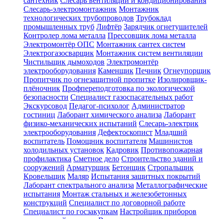
сантехник
Слесарь вентиляции и кондиционирования
Слесарь-электромонтажник
Монтажник
технологических трубопроводов
Трубоклад
промышленных труб
Лифтёр
Зарядчик огнетушителей
Контролер лома металла
Прессовщик лома металла
Электромонтёр ОПС
Монтажник сантех систем
Электрогазосварщик
Монтажник систем вентиляции
Чистильщик дымоходов
Электромонтёр
электрооборудования
Каменщик
Печник
Огнеупорщик
Пропитчик по огнезащитной пропитке
Изолировщик-
плёночник
Профпереподготовка по экологической
безопасности
Специалист газоспасательных работ
Экскурсовод
Педагог-психолог
Администратор
гостиниц
Лаборант химического анализа
Лаборант
физико-механических испытаний
Слесарь-электрик
электрооборудования
Дефектоскопист
Младший
воспитатель
Помощник воспитателя
Машинистов
холодильных установок
Кадровик
Противопожарная
профилактика
Сметное дело
Строительство зданий и
сооружений
Арматурщик
Бетонщик
Стропальщик
Кровельщик
Маляр
Испытания защитных покрытий
Лаборант спектрального анализа
Металлографические
испытания
Монтаж стальных и железобетонных
конструкций
Специалист по договорной работе
Специалист по госзакупкам
Настройщик приборов