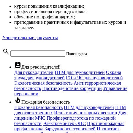
курсы повышения квалификации;
профессиональная переподготовка;
обучение по профстандартам;
преподавание практичных и факультативных курсов и
так далее.
Учредительные документы
search
Поиск курса
assignment_ind
Для руководителей
Для руководителей
ПТМ для руководителей
Охрана
труда для руководителей
ГО и ЧС для руководителей
Экологическая безопасность
Антитеррористическая
безопасность
Противодействие коррупции
Управление
персоналом
local_fire_department
Пожарная безопасность
Пожарная безопасность
ПТМ для руководителей
ПТМ
для ответственных
Испытания пожарных лестниц
Для
лицензии МЧС
Профпереподготока по пожарной
безопасности
Электромонтер ОПС
Противопожарная
профилактика
Зарядчик огнетушителей
Пропитчик