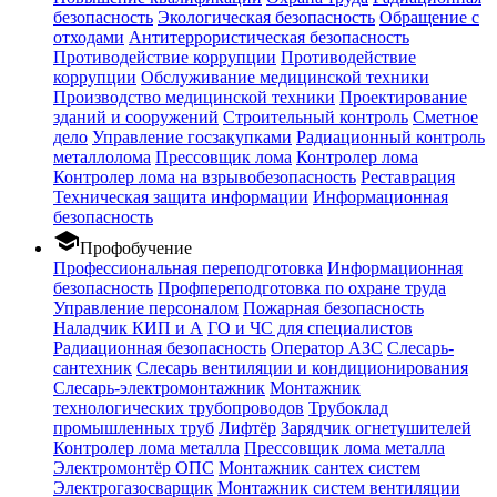
безопасность
Экологическая безопасность
Обращение с
отходами
Антитеррористическая безопасность
Противодействие коррупции
Противодействие
коррупции
Обслуживание медицинской техники
Производство медицинской техники
Проектирование
зданий и сооружений
Строительный контроль
Сметное
дело
Управление госзакупками
Радиационный контроль
металлолома
Прессовщик лома
Контролер лома
Контролер лома на взрывобезопасность
Реставрация
Техническая защита информации
Информационная
безопасность
school
Профобучение
Профессиональная переподготовка
Информационная
безопасность
Профпереподготовка по охране труда
Управление персоналом
Пожарная безопасность
Наладчик КИП и А
ГО и ЧС для специалистов
Радиационная безопасность
Оператор АЗС
Слесарь-
сантехник
Слесарь вентиляции и кондиционирования
Слесарь-электромонтажник
Монтажник
технологических трубопроводов
Трубоклад
промышленных труб
Лифтёр
Зарядчик огнетушителей
Контролер лома металла
Прессовщик лома металла
Электромонтёр ОПС
Монтажник сантех систем
Электрогазосварщик
Монтажник систем вентиляции