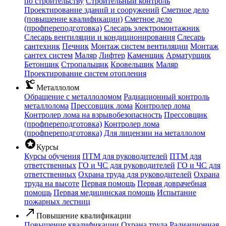
по строительству
Строительный контроль
Проектирование зданий и сооружений
Сметное дело
(повышение квалификации)
Сметное дело
(профпереподготовка)
Слесарь электромонтажник
Слесарь вентиляции и кондиционирования
Слесарь
сантехник
Печник
Монтаж систем вентиляции
Монтаж
сантех систем
Маляр
Лифтер
Каменщик
Арматурщик
Бетонщик
Стропальщик
Кровельщик
Маляр
Проектирование систем отопления
precision_manufacturing
Металлолом
Обращение с металлоломом
Радиационный контроль
металлолома
Прессовщик лома
Контролер лома
Контролер лома на взрывобезопасность
Прессовщик
(профпереподготовка)
Контролер лома
(профпереподготовка)
Для лицензии на металлолом
stars
Курсы
Курсы обучения
ПТМ для руководителей
ПТМ для
ответственных
ГО и ЧС для руководителей
ГО и ЧС для
ответственных
Охрана труда для руководителей
Охрана
труда на высоте
Первая помощь
Первая доврачебная
помощь
Первая медицинская помощь
Испытание
пожарных лестниц
call_made
Повышение квалификации
Повышение квалификации
Охрана труда
Радиационная