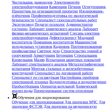
Чистильщик дымоходов
Электромонтёр
электрооборудования
Каменщик
Печник
Огнеупорщик
Пропитчик по огнезащитной пропитке
Изолировщик-
плёночник
Профпереподготовка по экологической
безопасности
Специалист газоспасательных работ
Экскурсовод
Педагог-психолог
Администратор
гостиниц
Лаборант химического анализа
Лаборант
физико-механических испытаний
Слесарь-электрик
электрооборудования
Дефектоскопист
Младший
воспитатель
Помощник воспитателя
Машинистов
холодильных установок
Кадровик
Противопожарная
профилактика
Сметное дело
Строительство зданий и
сооружений
Арматурщик
Бетонщик
Стропальщик
Кровельщик
Маляр
Испытания защитных покрытий
Лаборант спектрального анализа
Металлографические
испытания
Монтаж стальных и железобетонных
конструкций
Специалист по договорной работе
Специалист по госзакупкам
Настройщик приборов
электронной техники
Водоподготовка и водоотведение
Пробоотборщик
Оператор котельной
Химический
анализ воды
Проектирование систем отопления
document_scanner
Обучения для лицензирования
Обучение для лицензирования
Для лицензии МЧС
Для
лицензии ФСТЭК
Для лицензии на медицинскую