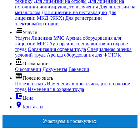
технику
Для лицензии на отходы
Для лицензии на
источники ионизирующего излучения
Для лицензии на
металлолом
Для лицензии на реставрацию
Для
лицензии МКД (ЖКХ)
Для регистрации
электролаборатории
storage
Услуги
Услуги
Лицензия МЧС
Аренда оборудования для
лицензии МЧС
Аутсорсинг специалистов по охране
труда
Организация охраны труда
Специальная оценка
условий труда
Аренда оборудования для ФСТЭК
account_balance
О компании
О компании
Документы
Вакансии
fiber_new
Полезно знать
Полезно знать
Изменения в профстандарте по охране
труда
Изменения в охране труда
account_balance_wallet
Цена
room
Контакты
Участвуем в госзакупках: