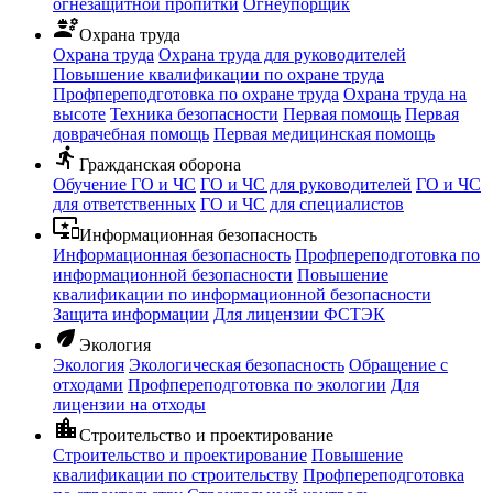
огнезащитной пропитки
Огнеупорщик
engineering
Охрана труда
Охрана труда
Охрана труда для руководителей
Повышение квалификации по охране труда
Профпереподготовка по охране труда
Охрана труда на
высоте
Техника безопасности
Первая помощь
Первая
доврачебная помощь
Первая медицинская помощь
directions_run
Гражданская оборона
Обучение ГО и ЧС
ГО и ЧС для руководителей
ГО и ЧС
для ответственных
ГО и ЧС для специалистов
important_devices
Информационная безопасность
Информационная безопасность
Профпереподготовка по
информационной безопасности
Повышение
квалификации по информационной безопасности
Защита информации
Для лицензии ФСТЭК
eco
Экология
Экология
Экологическая безопасность
Обращение с
отходами
Профпереподготовка по экологии
Для
лицензии на отходы
location_city
Строительство и проектирование
Строительство и проектирование
Повышение
квалификации по строительству
Профпереподготовка