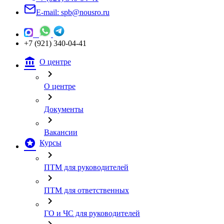
E-mail: spb@nousro.ru
+7 (921) 340-04-41
account_balance
О центре
chevron_right
О центре
chevron_right
Документы
chevron_right
Вакансии
stars
Курсы
chevron_right
ПТМ для руководителей
chevron_right
ПТМ для ответственных
chevron_right
ГО и ЧС для руководителей