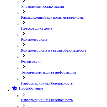
chevron_right
Управление госзакупками
chevron_right
Радиационный контроль металлолома
chevron_right
Прессовщика лома
chevron_right
Контролер лома
chevron_right
Контролер лома на взрывобезопасность
chevron_right
Реставрация
chevron_right
Техническая защита информации
chevron_right
Информационная безопасность
school
Профобучение
chevron_right
Информационная безопасность
chevron_right