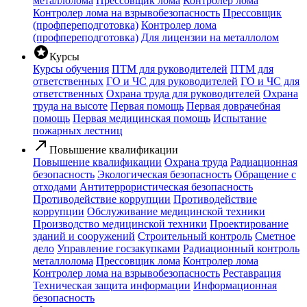
металлолома
Прессовщик лома
Контролер лома
Контролер лома на взрывобезопасность
Прессовщик
(профпереподготовка)
Контролер лома
(профпереподготовка)
Для лицензии на металлолом
stars
Курсы
Курсы обучения
ПТМ для руководителей
ПТМ для
ответственных
ГО и ЧС для руководителей
ГО и ЧС для
ответственных
Охрана труда для руководителей
Охрана
труда на высоте
Первая помощь
Первая доврачебная
помощь
Первая медицинская помощь
Испытание
пожарных лестниц
call_made
Повышение квалификации
Повышение квалификации
Охрана труда
Радиационная
безопасность
Экологическая безопасность
Обращение с
отходами
Антитеррористическая безопасность
Противодействие коррупции
Противодействие
коррупции
Обслуживание медицинской техники
Производство медицинской техники
Проектирование
зданий и сооружений
Строительный контроль
Сметное
дело
Управление госзакупками
Радиационный контроль
металлолома
Прессовщик лома
Контролер лома
Контролер лома на взрывобезопасность
Реставрация
Техническая защита информации
Информационная
безопасность