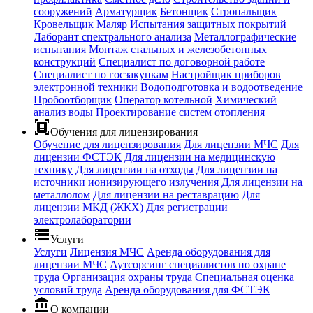
сооружений
Арматурщик
Бетонщик
Стропальщик
Кровельщик
Маляр
Испытания защитных покрытий
Лаборант спектрального анализа
Металлографические
испытания
Монтаж стальных и железобетонных
конструкций
Специалист по договорной работе
Специалист по госзакупкам
Настройщик приборов
электронной техники
Водоподготовка и водоотведение
Пробоотборщик
Оператор котельной
Химический
анализ воды
Проектирование систем отопления
document_scanner
Обучения для лицензирования
Обучение для лицензирования
Для лицензии МЧС
Для
лицензии ФСТЭК
Для лицензии на медицинскую
технику
Для лицензии на отходы
Для лицензии на
источники ионизирующего излучения
Для лицензии на
металлолом
Для лицензии на реставрацию
Для
лицензии МКД (ЖКХ)
Для регистрации
электролаборатории
storage
Услуги
Услуги
Лицензия МЧС
Аренда оборудования для
лицензии МЧС
Аутсорсинг специалистов по охране
труда
Организация охраны труда
Специальная оценка
условий труда
Аренда оборудования для ФСТЭК
account_balance
О компании