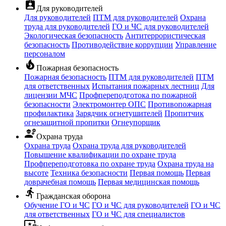
assignment_ind
Для руководителей
Для руководителей
ПТМ для руководителей
Охрана
труда для руководителей
ГО и ЧС для руководителей
Экологическая безопасность
Антитеррористическая
безопасность
Противодействие коррупции
Управление
персоналом
local_fire_department
Пожарная безопасность
Пожарная безопасность
ПТМ для руководителей
ПТМ
для ответственных
Испытания пожарных лестниц
Для
лицензии МЧС
Профпереподготока по пожарной
безопасности
Электромонтер ОПС
Противопожарная
профилактика
Зарядчик огнетушителей
Пропитчик
огнезащитной пропитки
Огнеупорщик
engineering
Охрана труда
Охрана труда
Охрана труда для руководителей
Повышение квалификации по охране труда
Профпереподготовка по охране труда
Охрана труда на
высоте
Техника безопасности
Первая помощь
Первая
доврачебная помощь
Первая медицинская помощь
directions_run
Гражданская оборона
Обучение ГО и ЧС
ГО и ЧС для руководителей
ГО и ЧС
для ответственных
ГО и ЧС для специалистов
important_devices