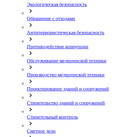
Экологическая безопасность
chevron_right
Обращение с отходами
chevron_right
Антитеррористическая безопасность
chevron_right
Противодействие коррупции
chevron_right
Обслуживание медицинской техники
chevron_right
Производство медицинской техники
chevron_right
Проектирование зданий и сооружений
chevron_right
Строительство зданий и сооружений
chevron_right
Строительный контроль
chevron_right
Cметное дело