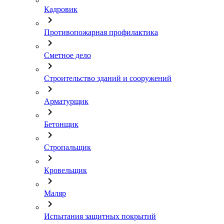
Кадровик
chevron_right
Противопожарная профилактика
chevron_right
Сметное дело
chevron_right
Строительство зданий и сооружений
chevron_right
Арматурщик
chevron_right
Бетонщик
chevron_right
Стропальщик
chevron_right
Кровельщик
chevron_right
Маляр
chevron_right
Испытания защитных покрытий