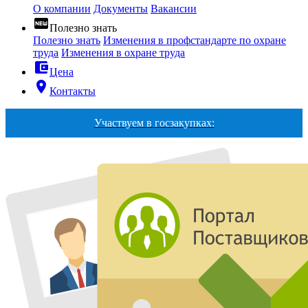
О компании
Документы
Вакансии
fiber_new
Полезно знать
Полезно знать
Изменения в профстандарте по охране
труда
Изменения в охране труда
account_balance_wallet
Цена
room
Контакты
Участвуем в госзакупках: