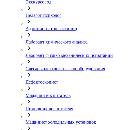
Экскурсовод
chevron_right
Педагог-психолог
chevron_right
Администратор гостиниц
chevron_right
Лаборант химического анализа
chevron_right
Лаборант физико-механических испытаний
chevron_right
Слесарь-электрик электрооборудования
chevron_right
Дефектоскопист
chevron_right
Младший воспитатель
chevron_right
Помощник воспитателя
chevron_right
Машинист холодильных установок
chevron_right