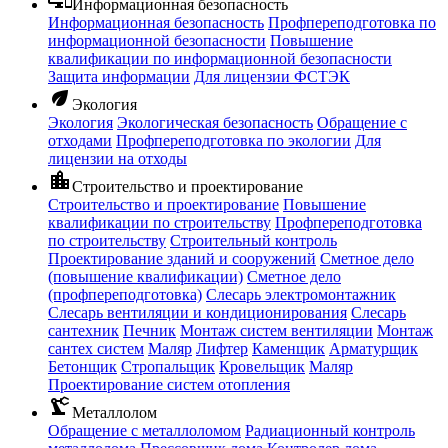
Информационная безопасность
Информационная безопасность
Профпереподготовка по
информационной безопасности
Повышение
квалификации по информационной безопасности
Защита информации
Для лицензии ФСТЭК
eco
Экология
Экология
Экологическая безопасность
Обращение с
отходами
Профпереподготовка по экологии
Для
лицензии на отходы
location_city
Строительство и проектирование
Строительство и проектирование
Повышение
квалификации по строительству
Профпереподготовка
по строительству
Строительный контроль
Проектирование зданий и сооружений
Сметное дело
(повышение квалификации)
Сметное дело
(профпереподготовка)
Слесарь электромонтажник
Слесарь вентиляции и кондиционирования
Слесарь
сантехник
Печник
Монтаж систем вентиляции
Монтаж
сантех систем
Маляр
Лифтер
Каменщик
Арматурщик
Бетонщик
Стропальщик
Кровельщик
Маляр
Проектирование систем отопления
precision_manufacturing
Металлолом
Обращение с металлоломом
Радиационный контроль