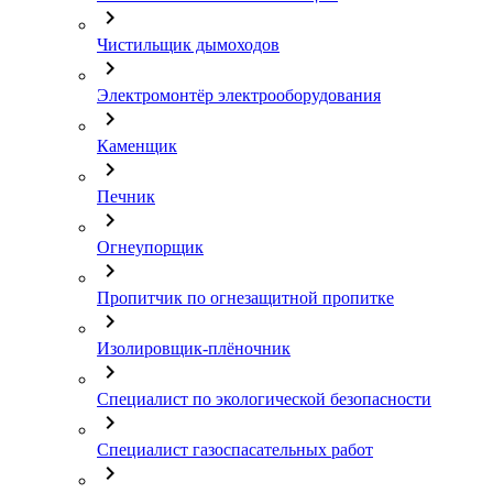
chevron_right
Чистильщик дымоходов
chevron_right
Электромонтёр электрооборудования
chevron_right
Каменщик
chevron_right
Печник
chevron_right
Огнеупорщик
chevron_right
Пропитчик по огнезащитной пропитке
chevron_right
Изолировщик-плёночник
chevron_right
Специалист по экологической безопасности
chevron_right
Специалист газоспасательных работ
chevron_right