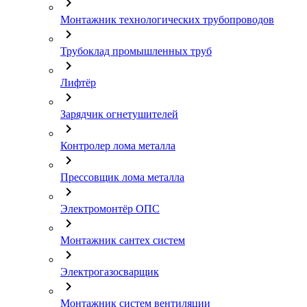
chevron_right
Монтажник технологических трубопроводов
chevron_right
Трубоклад промышленных труб
chevron_right
Лифтёр
chevron_right
Зарядчик огнетушителей
chevron_right
Контролер лома металла
chevron_right
Прессовщик лома металла
chevron_right
Электромонтёр ОПС
chevron_right
Монтажник сантех систем
chevron_right
Электрогазосварщик
chevron_right
Монтажник систем вентиляции