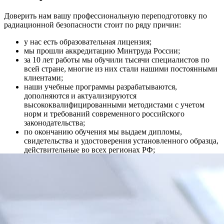
Доверить нам вашу профессиональную переподготовку по
радиационной безопасности стоит по ряду причин:
у нас есть образовательная лицензия;
мы прошли аккредитацию Минтруда России;
за 10 лет работы мы обучили тысячи специалистов по
всей стране, многие из них стали нашими постоянными
клиентами;
наши учебные программы разрабатываются,
дополняются и актуализируются
высококвалифицированными методистами с учетом
норм и требований современного российского
законодательства;
по окончанию обучения мы выдаем дипломы,
свидетельства и удостоверения установленного образца,
действительные во всех регионах РФ;
у нас есть удобный дистанционный формат обучения
при поддержке куратора из числа опытных
преподавателей МУЦ, при этом доступ к личному
кабинету сохраняется даже после завершения курса и
получения диплома;
мы предлагаем выгодные цены на обучение и предоставляем
своим клиентам расширенные гарантии, подробно