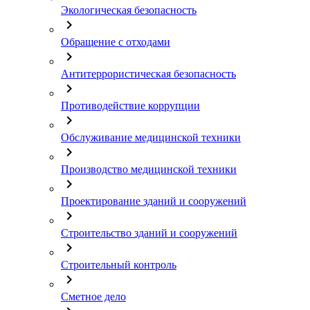
Экологическая безопасность
chevron_right
Обращение с отходами
chevron_right
Антитеррористическая безопасность
chevron_right
Противодействие коррупции
chevron_right
Обслуживание медицинской техники
chevron_right
Производство медицинской техники
chevron_right
Проектирование зданий и сооружений
chevron_right
Строительство зданий и сооружений
chevron_right
Строительный контроль
chevron_right
Cметное дело