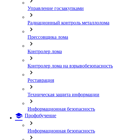
chevron_right
Управление госзакупками
chevron_right
Радиационный контроль металлолома
chevron_right
Прессовщика лома
chevron_right
Контролер лома
chevron_right
Контролер лома на взрывобезопасность
chevron_right
Реставрация
chevron_right
Техническая защита информации
chevron_right
Информационная безопасность
school
Профобучение
chevron_right
Информационная безопасность
chevron_right