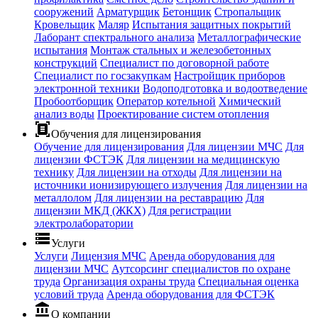
сооружений
Арматурщик
Бетонщик
Стропальщик
Кровельщик
Маляр
Испытания защитных покрытий
Лаборант спектрального анализа
Металлографические
испытания
Монтаж стальных и железобетонных
конструкций
Специалист по договорной работе
Специалист по госзакупкам
Настройщик приборов
электронной техники
Водоподготовка и водоотведение
Пробоотборщик
Оператор котельной
Химический
анализ воды
Проектирование систем отопления
document_scanner
Обучения для лицензирования
Обучение для лицензирования
Для лицензии МЧС
Для
лицензии ФСТЭК
Для лицензии на медицинскую
технику
Для лицензии на отходы
Для лицензии на
источники ионизирующего излучения
Для лицензии на
металлолом
Для лицензии на реставрацию
Для
лицензии МКД (ЖКХ)
Для регистрации
электролаборатории
storage
Услуги
Услуги
Лицензия МЧС
Аренда оборудования для
лицензии МЧС
Аутсорсинг специалистов по охране
труда
Организация охраны труда
Специальная оценка
условий труда
Аренда оборудования для ФСТЭК
account_balance
О компании