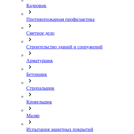
Кадровик
chevron_right
Противопожарная профилактика
chevron_right
Сметное дело
chevron_right
Строительство зданий и сооружений
chevron_right
Арматурщик
chevron_right
Бетонщик
chevron_right
Стропальщик
chevron_right
Кровельщик
chevron_right
Маляр
chevron_right
Испытания защитных покрытий