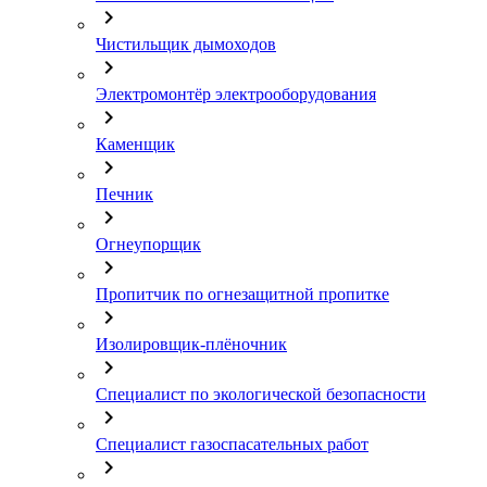
chevron_right
Чистильщик дымоходов
chevron_right
Электромонтёр электрооборудования
chevron_right
Каменщик
chevron_right
Печник
chevron_right
Огнеупорщик
chevron_right
Пропитчик по огнезащитной пропитке
chevron_right
Изолировщик-плёночник
chevron_right
Специалист по экологической безопасности
chevron_right
Специалист газоспасательных работ
chevron_right