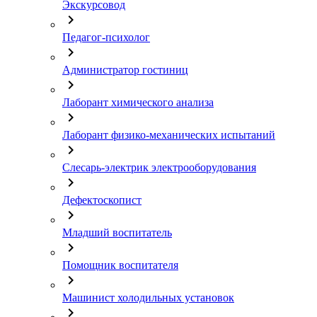
Экскурсовод
chevron_right
Педагог-психолог
chevron_right
Администратор гостиниц
chevron_right
Лаборант химического анализа
chevron_right
Лаборант физико-механических испытаний
chevron_right
Слесарь-электрик электрооборудования
chevron_right
Дефектоскопист
chevron_right
Младший воспитатель
chevron_right
Помощник воспитателя
chevron_right
Машинист холодильных установок
chevron_right