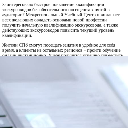
Заинтересовало быстрое повышение квалификации
экскурсоводов без обязательного посещения занятий в
аудитории? Межрегиональный Учебный Центр приглашает
всех желающих овладеть основами новой профессии
получить начальную квалификацию экскурсовода, а также
действующих экскурсоводов повысить текущий уровень
квалификации.
Жители СПб смогут посещать занятия в удобное для себя
время, а клиенты из остальных регионов – пройти обучение
онлайн дистанционно. Учебу получится успешно совместить
с работой, семейным бытом и личной жизнью. Студенты
получают доступ к учебным материалам, программам,
тематической литературе, консультируются с преподавателями
и кураторами. Закажите обратный звонок менеджера или
сразу приходите в центр, чтобы выбрать программу, узнать
сроки обучения и сразу записаться на курс.