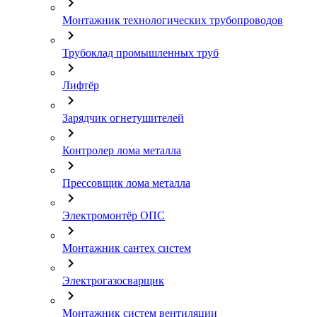
chevron_right
Монтажник технологических трубопроводов
chevron_right
Трубоклад промышленных труб
chevron_right
Лифтёр
chevron_right
Зарядчик огнетушителей
chevron_right
Контролер лома металла
chevron_right
Прессовщик лома металла
chevron_right
Электромонтёр ОПС
chevron_right
Монтажник сантех систем
chevron_right
Электрогазосварщик
chevron_right
Монтажник систем вентиляции