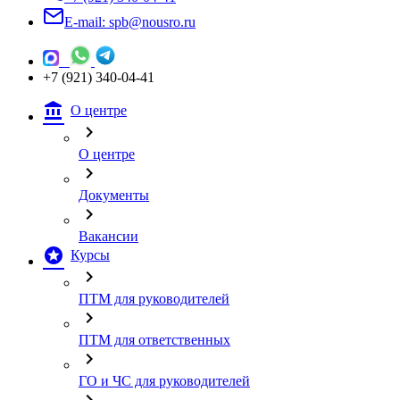
E-mail: spb@nousro.ru
+7 (921) 340-04-41
account_balance
О центре
chevron_right
О центре
chevron_right
Документы
chevron_right
Вакансии
stars
Курсы
chevron_right
ПТМ для руководителей
chevron_right
ПТМ для ответственных
chevron_right
ГО и ЧС для руководителей