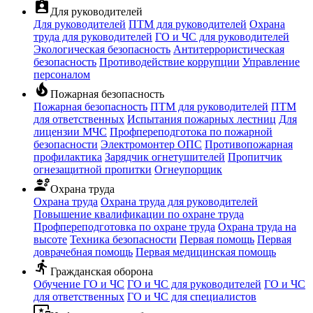
assignment_ind
Для руководителей
Для руководителей
ПТМ для руководителей
Охрана
труда для руководителей
ГО и ЧС для руководителей
Экологическая безопасность
Антитеррористическая
безопасность
Противодействие коррупции
Управление
персоналом
local_fire_department
Пожарная безопасность
Пожарная безопасность
ПТМ для руководителей
ПТМ
для ответственных
Испытания пожарных лестниц
Для
лицензии МЧС
Профпереподготока по пожарной
безопасности
Электромонтер ОПС
Противопожарная
профилактика
Зарядчик огнетушителей
Пропитчик
огнезащитной пропитки
Огнеупорщик
engineering
Охрана труда
Охрана труда
Охрана труда для руководителей
Повышение квалификации по охране труда
Профпереподготовка по охране труда
Охрана труда на
высоте
Техника безопасности
Первая помощь
Первая
доврачебная помощь
Первая медицинская помощь
directions_run
Гражданская оборона
Обучение ГО и ЧС
ГО и ЧС для руководителей
ГО и ЧС
для ответственных
ГО и ЧС для специалистов
important_devices