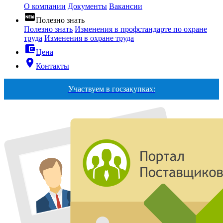
О компании
Документы
Вакансии
fiber_new
Полезно знать
Полезно знать
Изменения в профстандарте по охране
труда
Изменения в охране труда
account_balance_wallet
Цена
room
Контакты
Участвуем в госзакупках: