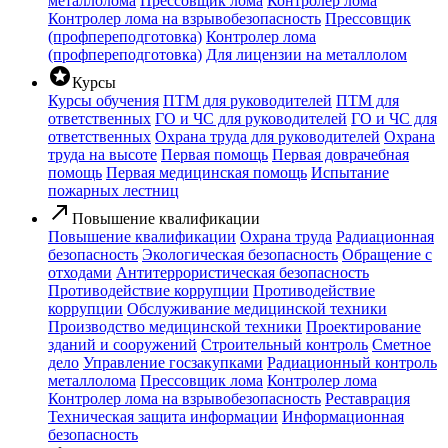
металлолома
Прессовщик лома
Контролер лома
Контролер лома на взрывобезопасность
Прессовщик
(профпереподготовка)
Контролер лома
(профпереподготовка)
Для лицензии на металлолом
stars
Курсы
Курсы обучения
ПТМ для руководителей
ПТМ для
ответственных
ГО и ЧС для руководителей
ГО и ЧС для
ответственных
Охрана труда для руководителей
Охрана
труда на высоте
Первая помощь
Первая доврачебная
помощь
Первая медицинская помощь
Испытание
пожарных лестниц
call_made
Повышение квалификации
Повышение квалификации
Охрана труда
Радиационная
безопасность
Экологическая безопасность
Обращение с
отходами
Антитеррористическая безопасность
Противодействие коррупции
Противодействие
коррупции
Обслуживание медицинской техники
Производство медицинской техники
Проектирование
зданий и сооружений
Строительный контроль
Сметное
дело
Управление госзакупками
Радиационный контроль
металлолома
Прессовщик лома
Контролер лома
Контролер лома на взрывобезопасность
Реставрация
Техническая защита информации
Информационная
безопасность