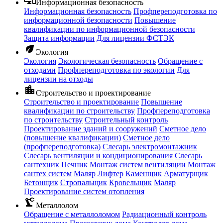
Информационная безопасность
Информационная безопасность
Профпереподготовка по
информационной безопасности
Повышение
квалификации по информационной безопасности
Защита информации
Для лицензии ФСТЭК
eco
Экология
Экология
Экологическая безопасность
Обращение с
отходами
Профпереподготовка по экологии
Для
лицензии на отходы
location_city
Строительство и проектирование
Строительство и проектирование
Повышение
квалификации по строительству
Профпереподготовка
по строительству
Строительный контроль
Проектирование зданий и сооружений
Сметное дело
(повышение квалификации)
Сметное дело
(профпереподготовка)
Слесарь электромонтажник
Слесарь вентиляции и кондиционирования
Слесарь
сантехник
Печник
Монтаж систем вентиляции
Монтаж
сантех систем
Маляр
Лифтер
Каменщик
Арматурщик
Бетонщик
Стропальщик
Кровельщик
Маляр
Проектирование систем отопления
precision_manufacturing
Металлолом
Обращение с металлоломом
Радиационный контроль